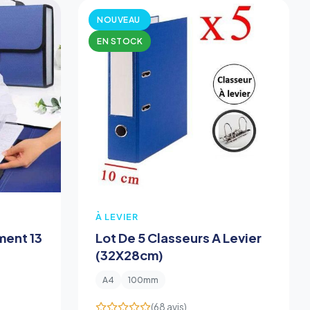
NOUVEAU
EN STOCK
À LEVIER
ment 13
Lot De 5 Classeurs A Levier
(32X28cm)
A4
100mm
(68 avis)