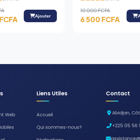
FA
10 000 FCFA
Ajouter
 FCFA
6 500 FCFA
es
Liens Utiles
Contact
Abidjan, Côt
nt Web
Accueil
+225 05 56 
obiles
Qui sommes-nous?
assistance
tal
Réalisations