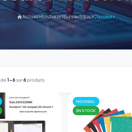
Accueil
Boutique
Bureautique
Classeurs
 de
1-6
sur
6
produits
NOUVEAU
EN STOCK