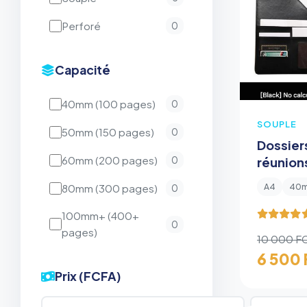
Perforé
0
Capacité
40mm (100 pages)
0
SOUPLE
50mm (150 pages)
0
Dossier
60mm (200 pages)
0
réunions
dossier
80mm (300 pages)
A4
40
0
classeu
100mm+ (400+
0
pages)
10 000 F
6 500
Prix (FCFA)