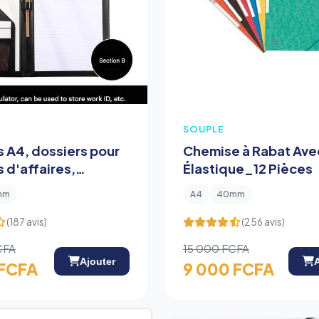
SOUPLE
s A4, dossiers pour
Chemise à Rabat Ave
 d'affaires,
Élastique_12 Pièces
s pour bloc-notes,
mm
A4
40mm
rs
(187 avis)
(256 avis)
CFA
15 000 FCFA
Ajouter
 FCFA
9 000 FCFA