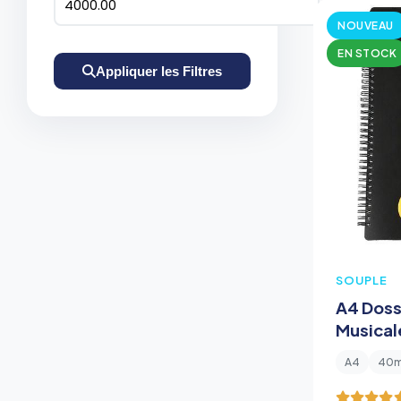
-
NOUVEAU
EN STOCK
Appliquer les Filtres
SOUPLE
A4 Dossi
Musical
Rangeme
A4
40