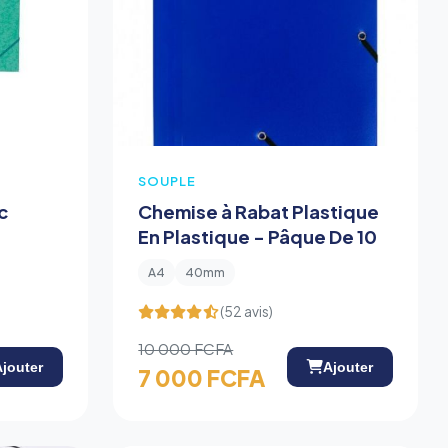
SOUPLE
c
Chemise à Rabat Plastique
En Plastique - Pâque De 10
A4
40mm
(52 avis)
10 000 FCFA
Ajouter
Ajouter
7 000 FCFA