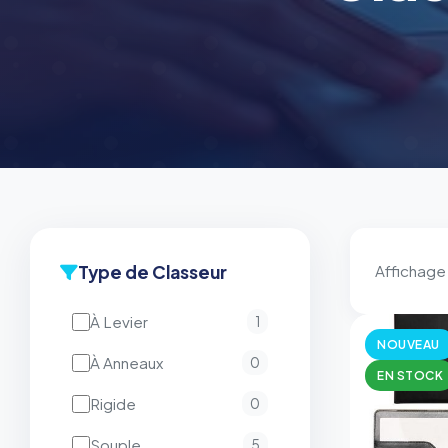
Type de Classeur
Affichage
À Levier
1
NOUVEAU
À Anneaux
0
EN STOCK
Rigide
0
Souple
5