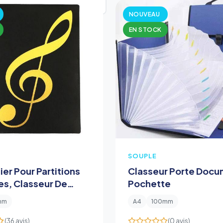
NOUVEAU
EN STOCK
SOUPLE
er Pour Partitions
Classeur Porte Docu
es, Classeur De
Pochette
nt De Fichiers
mm
A4
100mm
(36 avis)
(0 avis)