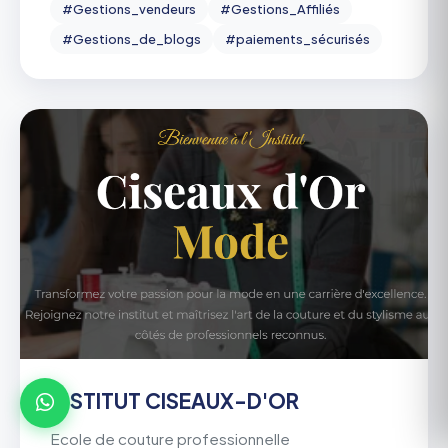
#Gestions_vendeurs
#Gestions_Affiliés
#Gestions_de_blogs
#paiements_sécurisés
INSTITUT CISEAUX-D'OR
Ecole de couture professionnelle